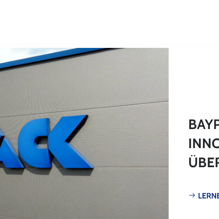
BAY
INN
ÜBE
LERNE